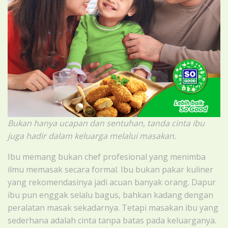
Bukan hanya ucapan dan sentuhan, tanda cinta ibu
juga hadir dalam keluarga melalui masakan.
Ibu memang bukan chef profesional yang menimba
ilmu memasak secara formal. Ibu bukan pakar kuliner
yang rekomendasinya jadi acuan banyak orang. Dapur
ibu pun enggak selalu bagus, bahkan kadang dengan
peralatan masak sekadarnya. Tetapi masakan ibu yang
sederhana adalah cinta tanpa batas pada keluarganya.