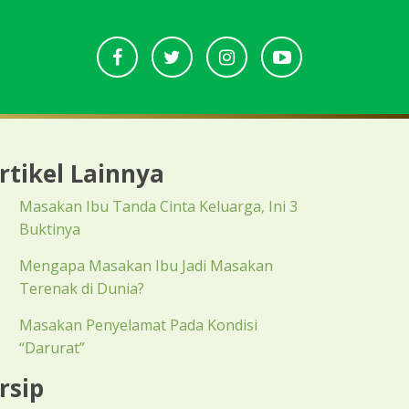
rtikel Lainnya
Masakan Ibu Tanda Cinta Keluarga, Ini 3
Buktinya
Mengapa Masakan Ibu Jadi Masakan
Terenak di Dunia?
Masakan Penyelamat Pada Kondisi
“Darurat”
rsip