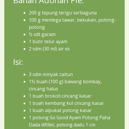
Bahan Adonan Pie:
200 g tepung terigu serbaguna
100 g mentega tawar, bekukan, potong-
potong
½ sdt garam
1 butir telur ayam
2 sdm (30 ml) air es
Isi:
3 sdm minyak zaitun
1½ buah (100 g) bawang bombay,
cincang halus
1 buah brokoli cincang kasar
1 buah kembang kol cincang kasar
1 buah alpukat potong kasar
1 potong So Good Ayam Potong Paha
Dada difillet, potong dadu 1 cm