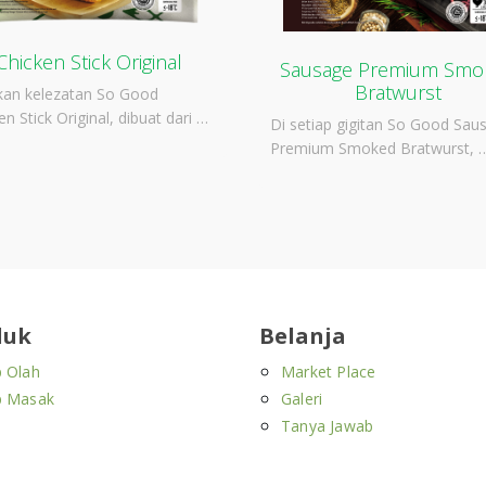
Chicken Stick Original
Sausage Premium Smo
Bratwurst
kan kelezatan So Good
en Stick Original, dibuat dari …
Di setiap gigitan So Good Sau
Premium Smoked Bratwurst, 
duk
Belanja
p Olah
Market Place
p Masak
Galeri
Tanya Jawab