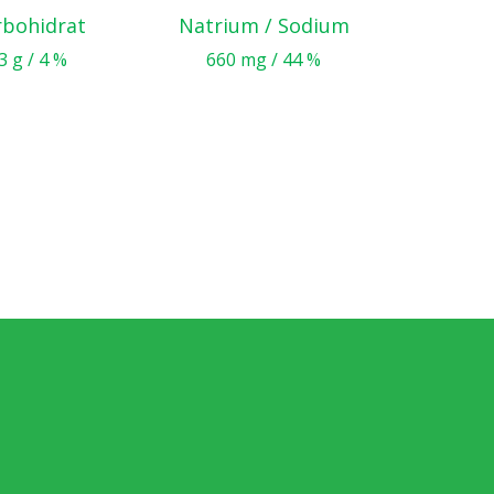
rbohidrat
Natrium / Sodium
3 g / 4 %
660 mg / 44 %