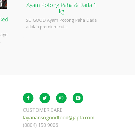
Ayam Potong Paha & Dada 1
kg
ked
SO GOOD Ayam Potong Paha Dada
adalah premium cut …
sage
…
CUSTOMER CARE
layanansogoodfood@japfa.com
(0804) 150 9006