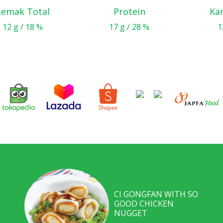
Lemak Total
Protein
Ka
12 g / 18 %
17 g / 28 %
1
CI GONGFAN WITH SO
GOOD CHICKEN
NUGGET